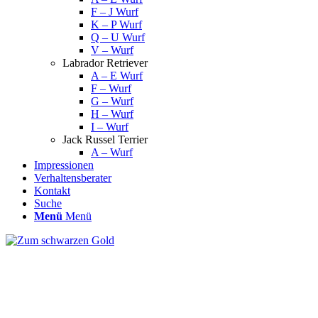
F – J Wurf
K – P Wurf
Q – U Wurf
V – Wurf
Labrador Retriever
A – E Wurf
F – Wurf
G – Wurf
H – Wurf
I – Wurf
Jack Russel Terrier
A – Wurf
Impressionen
Verhaltensberater
Kontakt
Suche
Menü
Menü